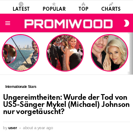
LATEST
POPULAR
TOP
CHARTS
S
S
Menu
LATEST
STORIES
Internationale Stars
Ungereimtheiten: Wurde der Tod von
US5-Sänger Mykel (Michael) Johnson
nur vorgetäuscht?
by
user
about a year ago