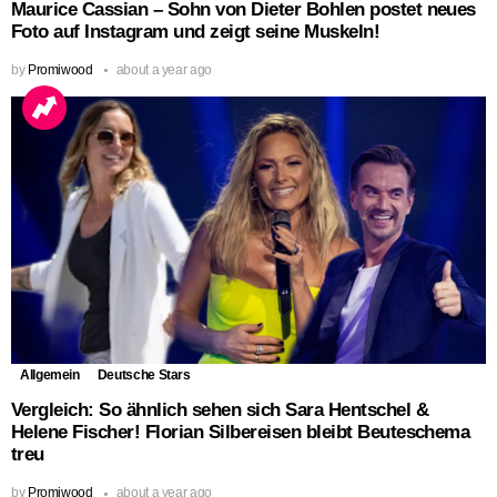
Maurice Cassian – Sohn von Dieter Bohlen postet neues
Foto auf Instagram und zeigt seine Muskeln!
by
Promiwood
about a year ago
Allgemein
Deutsche Stars
Vergleich: So ähnlich sehen sich Sara Hentschel &
Helene Fischer! Florian Silbereisen bleibt Beuteschema
treu
by
Promiwood
about a year ago