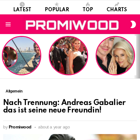
LATEST
POPULAR
TOP
CHARTS
S
S
Menu
LATEST
STORIES
Allgemein
Nach Trennung: Andreas Gabalier
das ist seine neue Freundin!
by
Promiwood
about a year ago