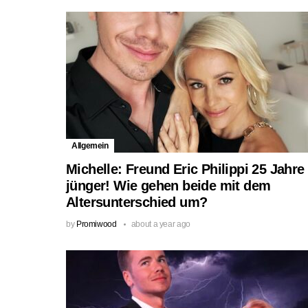
Allgemein
Michelle: Freund Eric Philippi 25 Jahre
jünger! Wie gehen beide mit dem
Altersunterschied um?
by
Promiwood
about a year ago