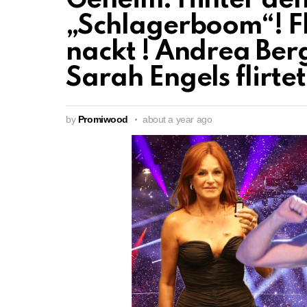
Geheim: Hinter den
„Schlagerboom“! Fl
nackt ! Andrea Ber
Sarah Engels flirt
by
Promiwood
about a year ago