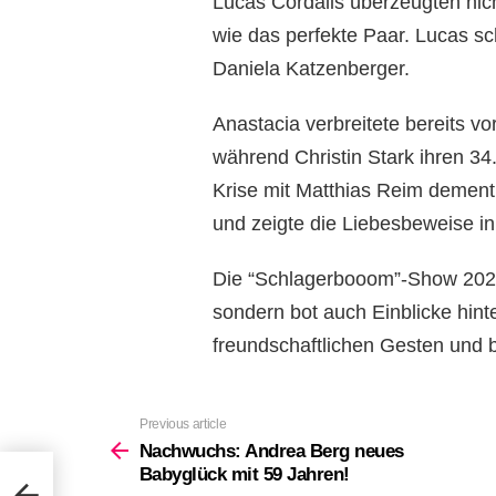
Lucas Cordalis überzeugten nic
wie das perfekte Paar. Lucas sc
Daniela Katzenberger.
Anastacia verbreitete bereits vo
während Christin Stark ihren 34
Krise mit Matthias Reim dementie
und zeigte die Liebesbeweise i
Die “Schlagerbooom”-Show 2023 
sondern bot auch Einblicke hin
freundschaftlichen Gesten und
Previous article
See
more
Nachwuchs: Andrea Berg neues
Babyglück mit 59 Jahren!
lück