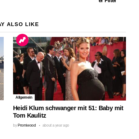
er Filter
Y ALSO LIKE
Allgemein
Heidi Klum schwanger mit 51: Baby mit
Tom Kaulitz
by
Promiwood
about a year ago