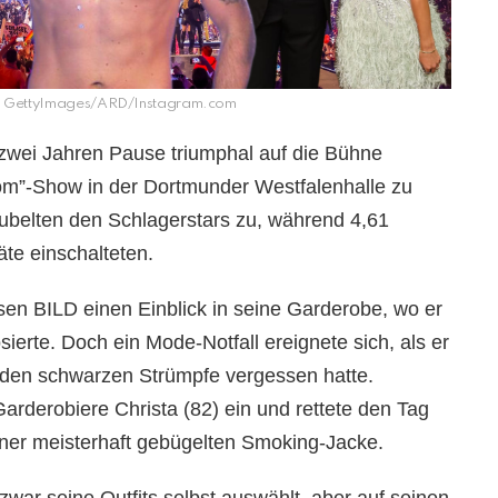
le: GettyImages/ARD/Instagram.com
 zwei Jahren Pause triumphal auf die Bühne
om”-Show in der Dortmunder Westfalenhalle zu
ubelten den Schlagerstars zu, während 4,61
te einschalteten.
sen BILD einen Einblick in seine Garderobe, wo er
erte. Doch ein Mode-Notfall ereignete sich, als er
nden schwarzen Strümpfe vergessen hatte.
arderobiere Christa (82) ein und rettete den Tag
einer meisterhaft gebügelten Smoking-Jacke.
zwar seine Outfits selbst auswählt, aber auf seinen