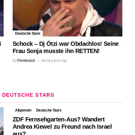
Deutsche Stars
i
Schock – Dj Ötzi war Obdachlos! Seine
Frau Sonja musste ihn RETTEN!
by
Promiwood
about a year ago
:
DEUTSCHE STARS
Allgemein
Deutsche Stars
ZDF Fernsehgarten-Aus? Wandert
Andrea Kiewel zu Freund nach Israel
aus?