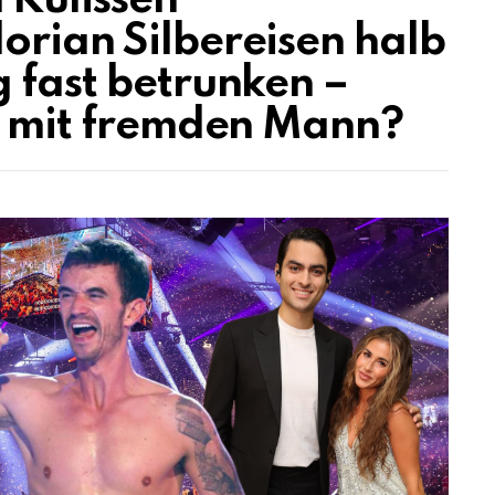
 Kulissen
orian Silbereisen halb
g fast betrunken –
et mit fremden Mann?