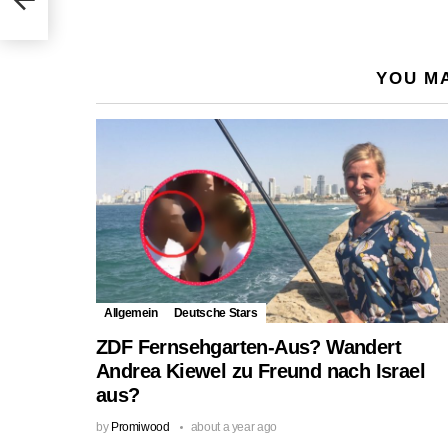
YOU MA
Allgemein
Deutsche Stars
ZDF Fernsehgarten-Aus? Wandert
Andrea Kiewel zu Freund nach Israel
aus?
by
Promiwood
about a year ago