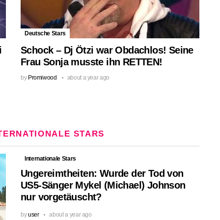
Deutsche Stars
i
Schock – Dj Ötzi war Obdachlos! Seine
Frau Sonja musste ihn RETTEN!
by
Promiwood
about a year ago
TERNATIONALE STARS
Internationale Stars
Ungereimtheiten: Wurde der Tod von
US5-Sänger Mykel (Michael) Johnson
nur vorgetäuscht?
by
user
about a year ago