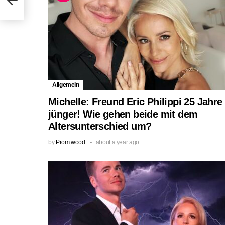
2023!
Allgemein
Michelle: Freund Eric Philippi 25 Jahre
jünger! Wie gehen beide mit dem
Altersunterschied um?
by
Promiwood
about a year ago