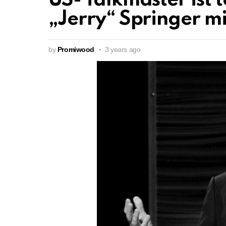
US- Talkmaster ist
„Jerry“ Springer m
by
Promiwood
3 years ago