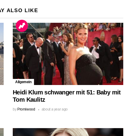
Y ALSO LIKE
Allgemein
Heidi Klum schwanger mit 51: Baby mit
Tom Kaulitz
by
Promiwood
about a year ago