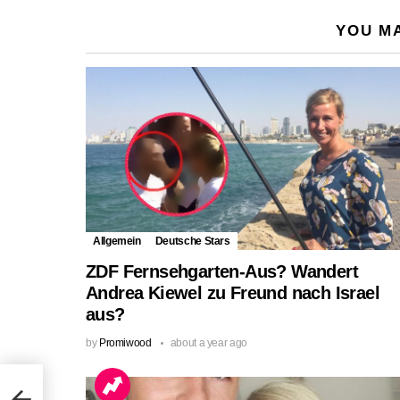
YOU MA
Allgemein
Deutsche Stars
ZDF Fernsehgarten-Aus? Wandert
Andrea Kiewel zu Freund nach Israel
aus?
by
Promiwood
about a year ago
ipps