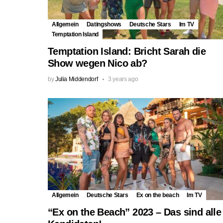
Allgemein
Datingshows
Deutsche Stars
Im TV
Temptation Island
Temptation Island: Bricht Sarah die
Show wegen Nico ab?
by
Julia Middendorf
3 years ago
Allgemein
Deutsche Stars
Ex on the beach
Im TV
“Ex on the Beach” 2023 – Das sind alle