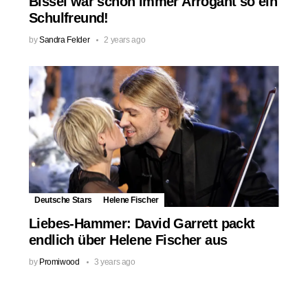
Bissel war schon immer Arrogant so ein
Schulfreund!
by
Sandra Felder
2 years ago
Deutsche Stars
Helene Fischer
Liebes-Hammer: David Garrett packt
endlich über Helene Fischer aus
by
Promiwood
3 years ago