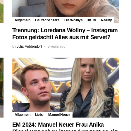
Allgemein
Deutsche Stars
Die Wollnys
Im TV
Reality
Trennung: Loredana Wollny – Instagram
Fotos gelöscht! Alles aus mit Servet?
by
Julia Middendorf
3 years ago
Allgemein
Liebe
Manuel Neuer
EM 2024: Manuel Neuer Frau Anika