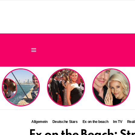
Menu
LATEST
STORIES
Allgemein
Deutsche Stars
Ex on the beach
Im TV
Real