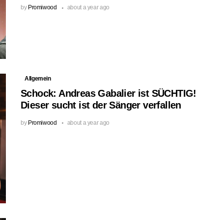
by
Promiwood
about a year ago
Allgemein
Schock: Andreas Gabalier ist SÜCHTIG!
Dieser sucht ist der Sänger verfallen
by
Promiwood
about a year ago