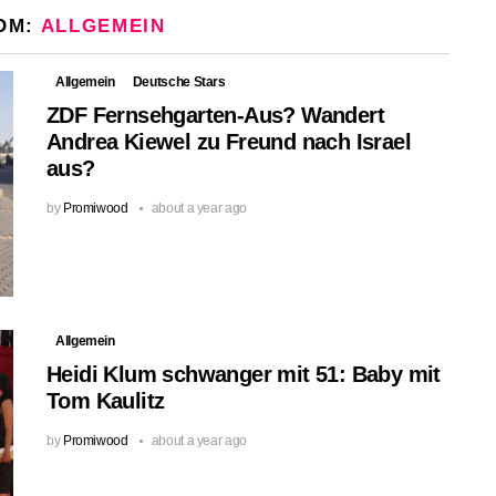
OM:
ALLGEMEIN
Allgemein
Deutsche Stars
ZDF Fernsehgarten-Aus? Wandert
Andrea Kiewel zu Freund nach Israel
aus?
by
Promiwood
about a year ago
Allgemein
Heidi Klum schwanger mit 51: Baby mit
Tom Kaulitz
by
Promiwood
about a year ago