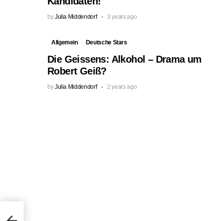
Kandidaten!
by
Julia Middendorf
3 years ago
Allgemein
Deutsche Stars
Die Geissens: Alkohol – Drama um
Robert Geiß?
by
Julia Middendorf
2 years ago
anie