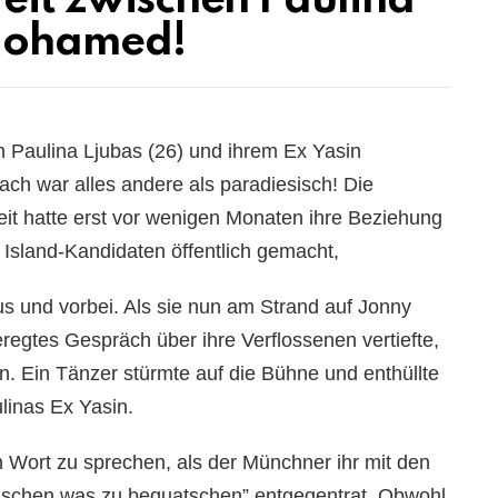
reit zwischen Paulina
 Mohamed!
 Paulina Ljubas (26) und ihrem Ex Yasin
ch war alles andere als paradiesisch! Die
it hatte erst vor wenigen Monaten ihre Beziehung
Island-Kandidaten öffentlich gemacht,
us und vorbei. Als sie nun am Strand auf Jonny
eregtes Gespräch über ihre Verflossenen vertiefte,
en. Ein Tänzer stürmte auf die Bühne und enthüllte
linas Ex Yasin.
n Wort zu sprechen, als der Münchner ihr mit den
sschen was zu bequatschen” entgegentrat. Obwohl