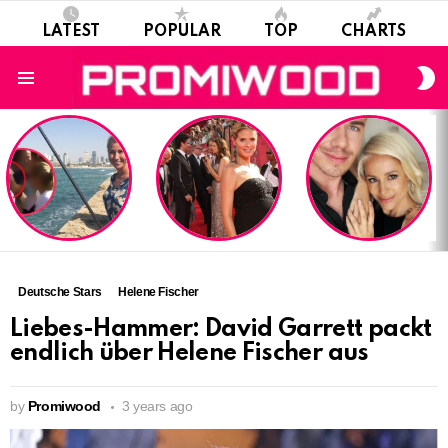
LATEST
POPULAR
TOP
CHARTS
S
S
Menu
LATEST
STORIES
Deutsche Stars
Helene Fischer
Liebes-Hammer: David Garrett packt
endlich über Helene Fischer aus
by
Promiwood
3 years ago