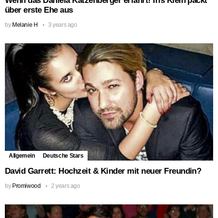
Wenn das Daniela Katzenberger erfährt! Iris Klein packt
über erste Ehe aus
by
Melanie H
3 years ago
Allgemein
Deutsche Stars
David Garrett: Hochzeit & Kinder mit neuer Freundin?
by
Promiwood
2 years ago