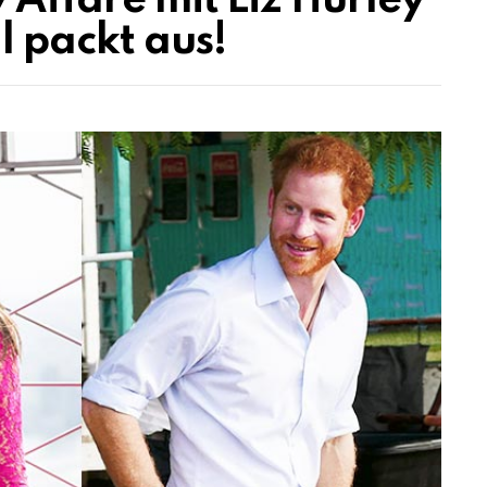
 Affäre mit Liz Hurley
l packt aus!