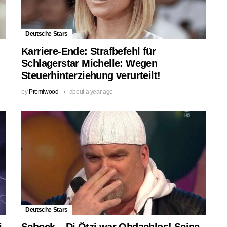
Deutsche Stars
Karriere-Ende: Strafbefehl für
Schlagerstar Michelle: Wegen
Steuerhinterziehung verurteilt!
by
Promiwood
about a year ago
Deutsche Stars
i
Schock – Dj Ötzi war Obdachlos! Seine