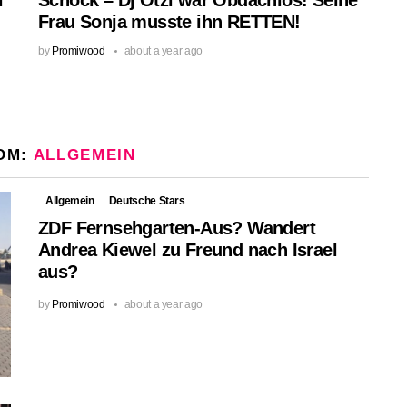
Frau Sonja musste ihn RETTEN!
by
Promiwood
about a year ago
OM:
ALLGEMEIN
Allgemein
Deutsche Stars
ZDF Fernsehgarten-Aus? Wandert
Andrea Kiewel zu Freund nach Israel
aus?
by
Promiwood
about a year ago