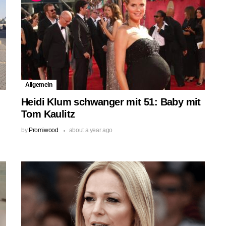
Allgemein
Heidi Klum schwanger mit 51: Baby mit
Tom Kaulitz
by
Promiwood
about a year ago