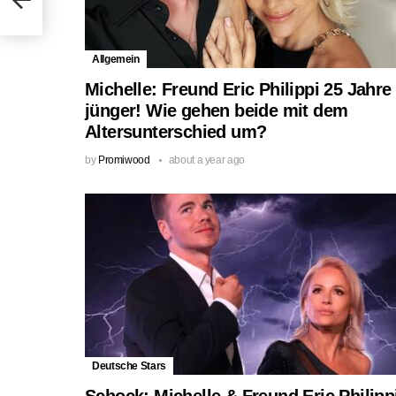
Allgemein
Michelle: Freund Eric Philippi 25 Jahre
jünger! Wie gehen beide mit dem
Altersunterschied um?
by
Promiwood
about a year ago
Deutsche Stars
Schock: Michelle & Freund Eric Philipp