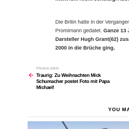
Die Britin hatte in der Vergang
Promimann gedatet.
Ganze 13 J
Darsteller Hugh Grant(62) z
2000 in die Brüche ging.
Previous article
See
more
Traurig: Zu Weihnachten Mick
Schumacher postet Foto mit Papa
Michael!
YOU MA