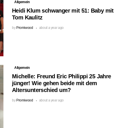
Allgemein
Heidi Klum schwanger mit 51: Baby mit
Tom Kaulitz
by
Promiwood
about a year ago
Allgemein
Michelle: Freund Eric Philippi 25 Jahre
jünger! Wie gehen beide mit dem
Altersunterschied um?
by
Promiwood
about a year ago