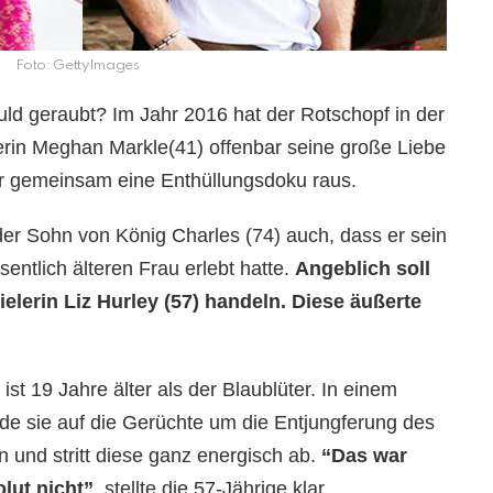
Foto: GettyImages
uld geraubt? Im Jahr 2016 hat der Rotschopf in der
rin Meghan Markle(41) offenbar seine große Liebe
r gemeinsam eine Enthüllungsdoku raus.
 der Sohn von König Charles (74) auch, dass er sein
sentlich älteren Frau erlebt hatte.
Angeblich soll
elerin Liz Hurley (57) handeln. Diese äußerte
ist 19 Jahre älter als der Blaublüter. In einem
e sie auf die Gerüchte um die Entjungferung des
 und stritt diese ganz energisch ab.
“Das war
olut nicht”
, stellte die 57-Jährige klar.