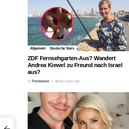
Allgemein
Deutsche Stars
ZDF Fernsehgarten-Aus? Wandert
Andrea Kiewel zu Freund nach Israel
aus?
by
Promiwood
about a year ago
cher