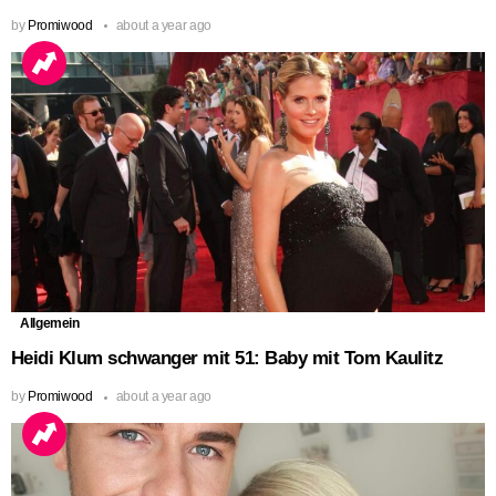
by
Promiwood
about a year ago
Allgemein
Heidi Klum schwanger mit 51: Baby mit Tom Kaulitz
by
Promiwood
about a year ago