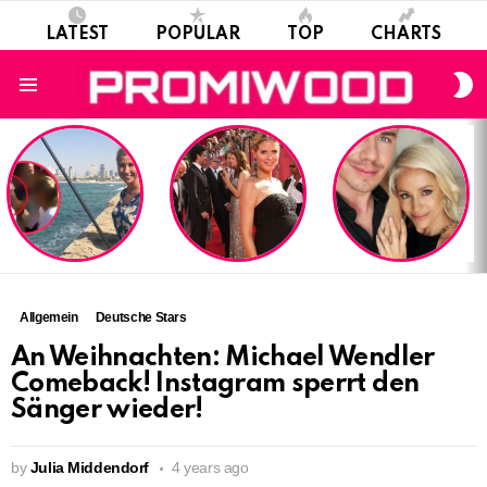
LATEST
POPULAR
TOP
CHARTS
S
S
Menu
LATEST
STORIES
Allgemein
Deutsche Stars
An Weihnachten: Michael Wendler
Comeback! Instagram sperrt den
Sänger wieder!
by
Julia Middendorf
4 years ago