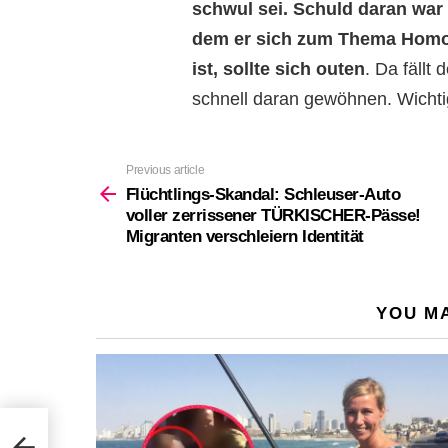
schwul sei. Schuld daran war 
dem er sich zum Thema Homos
ist, sollte sich outen
. Da fällt
schnell daran gewöhnen. Wichtig 
Previous article
See
more
Flüchtlings-Skandal: Schleuser-Auto
voller zerrissener TÜRKISCHER-Pässe!
Migranten verschleiern Identität
YOU MA
ller