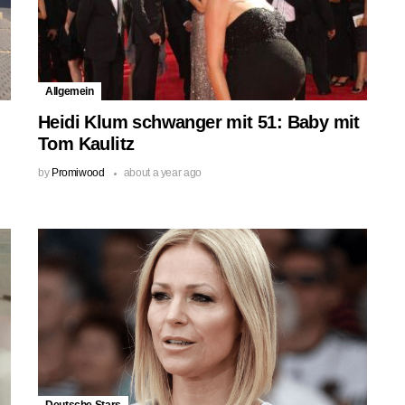
Allgemein
Heidi Klum schwanger mit 51: Baby mit
Tom Kaulitz
by
Promiwood
about a year ago
Deutsche Stars