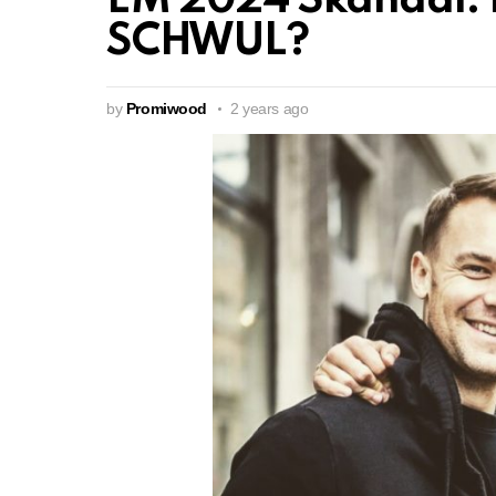
EM 2024 Skandal: 
SCHWUL?
by
Promiwood
2 years ago