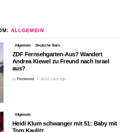
OM:
ALLGEMEIN
Allgemein
Deutsche Stars
ZDF Fernsehgarten-Aus? Wandert
Andrea Kiewel zu Freund nach Israel
aus?
by
Promiwood
about a year ago
Allgemein
Heidi Klum schwanger mit 51: Baby mit
Tom Kaulitz