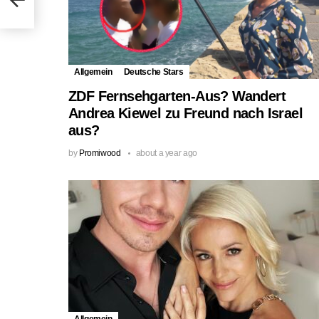
Allgemein
Deutsche Stars
ZDF Fernsehgarten-Aus? Wandert
Andrea Kiewel zu Freund nach Israel
aus?
by
Promiwood
about a year ago
Allgemein