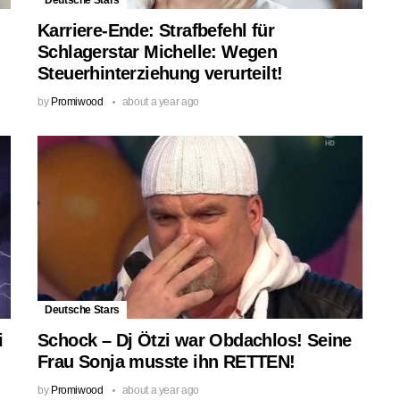
Karriere-Ende: Strafbefehl für
Schlagerstar Michelle: Wegen
Steuerhinterziehung verurteilt!
by
Promiwood
about a year ago
Deutsche Stars
i
Schock – Dj Ötzi war Obdachlos! Seine
Frau Sonja musste ihn RETTEN!
by
Promiwood
about a year ago