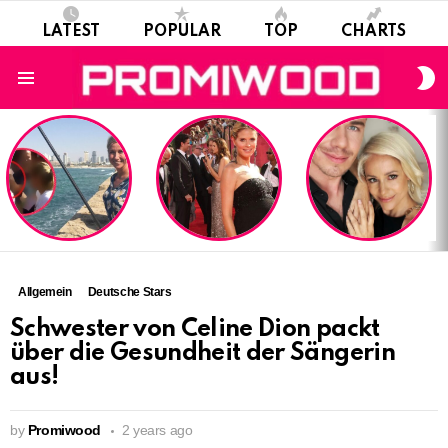
LATEST
POPULAR
TOP
CHARTS
S
S
Menu
LATEST
STORIES
Allgemein
Deutsche Stars
Schwester von Celine Dion packt
über die Gesundheit der Sängerin
aus!
by
Promiwood
2 years ago