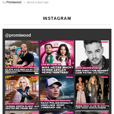
by
Promiwood
about a year ago
INSTAGRAM
@
promiwood