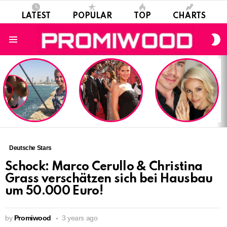
LATEST
POPULAR
TOP
CHARTS
S
S
Menu
LATEST
STORIES
Deutsche Stars
Schock: Marco Cerullo & Christina
Grass verschätzen sich bei Hausbau
um 50.000 Euro!
by
Promiwood
3 years ago