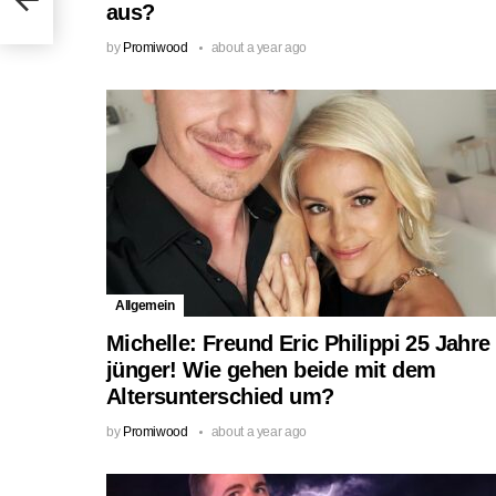
aus?
by
Promiwood
about a year ago
Allgemein
Michelle: Freund Eric Philippi 25 Jahre
jünger! Wie gehen beide mit dem
Altersunterschied um?
by
Promiwood
about a year ago