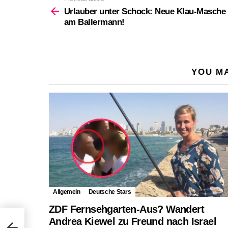
See
more
Urlauber unter Schock: Neue Klau-Masche
am Ballermann!
YOU MA
Allgemein
Deutsche Stars
ZDF Fernsehgarten-Aus? Wandert
Andrea Kiewel zu Freund nach Israel
sche