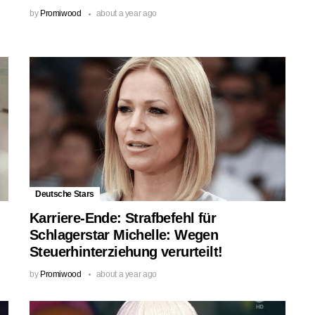
by
Promiwood
about a year ago
Deutsche Stars
Karriere-Ende: Strafbefehl für
Schlagerstar Michelle: Wegen
Steuerhinterziehung verurteilt!
by
Promiwood
about a year ago