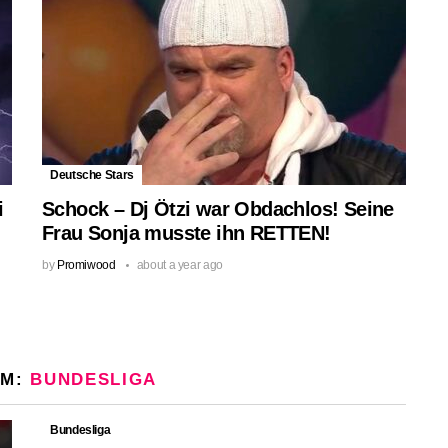
Deutsche Stars
i
Schock – Dj Ötzi war Obdachlos! Seine
Frau Sonja musste ihn RETTEN!
by
Promiwood
about a year ago
OM:
BUNDESLIGA
Bundesliga