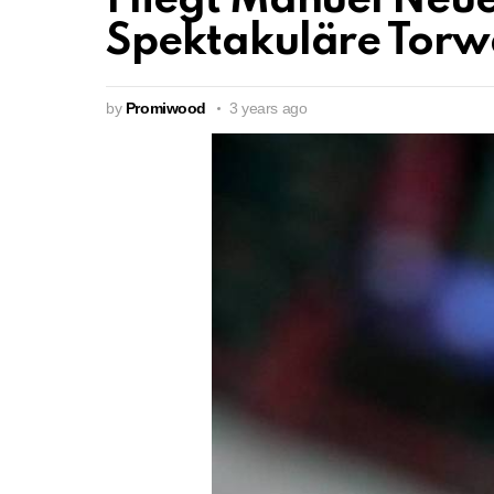
Fliegt Manuel Neue
Spektakuläre Torw
by
Promiwood
3 years ago