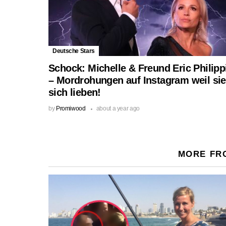
Deutsche Stars
Schock: Michelle & Freund Eric Philipp
– Mordrohungen auf Instagram weil sie
sich lieben!
by
Promiwood
about a year ago
MORE FR