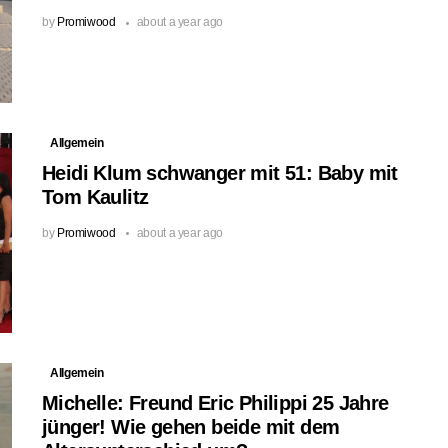
by
Promiwood
about a year ago
Allgemein
Heidi Klum schwanger mit 51: Baby mit
Tom Kaulitz
by
Promiwood
about a year ago
Allgemein
Michelle: Freund Eric Philippi 25 Jahre
jünger! Wie gehen beide mit dem