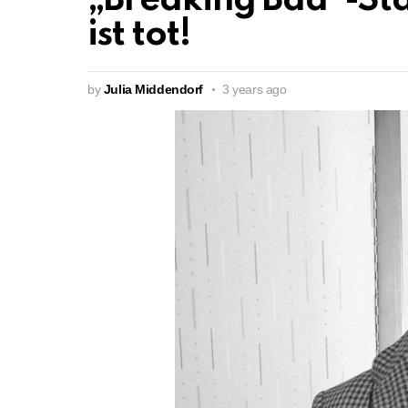
„Breaking Bad“-Sta
ist tot!
by
Julia Middendorf
3 years ago