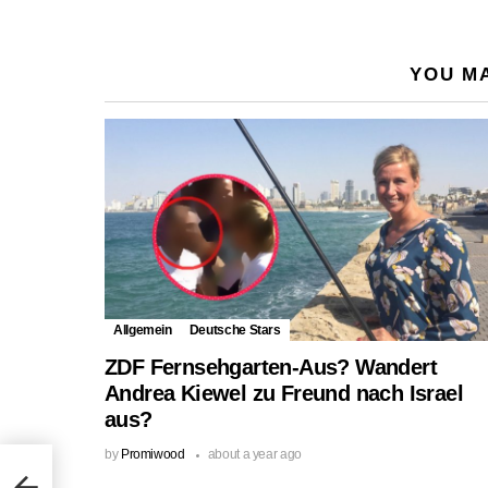
YOU MA
Allgemein
Deutsche Stars
ZDF Fernsehgarten-Aus? Wandert
Andrea Kiewel zu Freund nach Israel
aus?
by
Promiwood
about a year ago
Wie