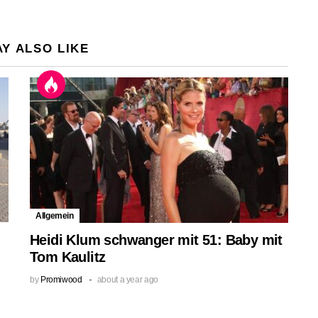
Y ALSO LIKE
Allgemein
Heidi Klum schwanger mit 51: Baby mit
Tom Kaulitz
by
Promiwood
about a year ago