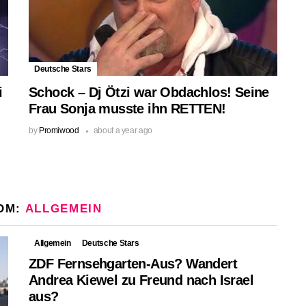
Deutsche Stars
i
Schock – Dj Ötzi war Obdachlos! Seine
Frau Sonja musste ihn RETTEN!
by
Promiwood
about a year ago
OM:
ALLGEMEIN
Allgemein
Deutsche Stars
ZDF Fernsehgarten-Aus? Wandert
Andrea Kiewel zu Freund nach Israel
aus?