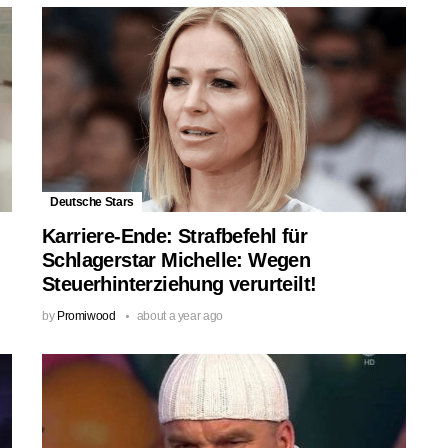
Deutsche Stars
Karriere-Ende: Strafbefehl für
Schlagerstar Michelle: Wegen
Steuerhinterziehung verurteilt!
by
Promiwood
about a year ago