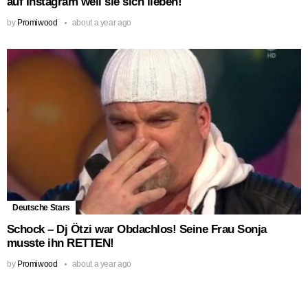
auf Instagram weil sie sich lieben!
by
Promiwood
about a year ago
Deutsche Stars
Schock – Dj Ötzi war Obdachlos! Seine Frau Sonja
musste ihn RETTEN!
by
Promiwood
about a year ago