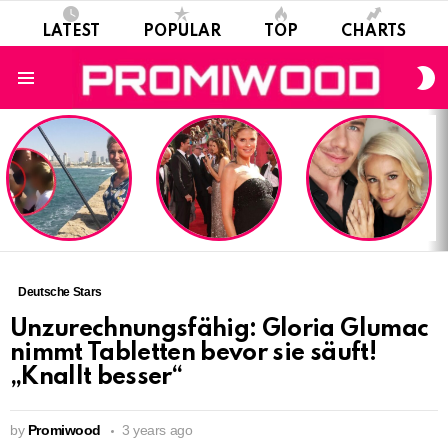
LATEST
POPULAR
TOP
CHARTS
S
S
Menu
LATEST
STORIES
Deutsche Stars
Unzurechnungsfähig: Gloria Glumac
nimmt Tabletten bevor sie säuft!
„Knallt besser“
by
Promiwood
3 years ago