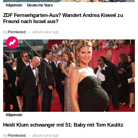
Allgemein
Deutsche Stars
ZDF Fernsehgarten-Aus? Wandert Andrea Kiewel zu
Freund nach Israel aus?
by
Promiwood
about a year ago
Allgemein
Heidi Klum schwanger mit 51: Baby mit Tom Kaulitz
by
Promiwood
about a year ago