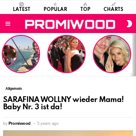
LATEST
POPULAR
TOP
CHARTS
S
S
Menu
LATEST
STORIES
Allgemein
SARAFINA WOLLNY wieder Mama!
Baby Nr. 3 ist da!
by
Promiwood
3 years ago