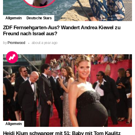
Allgemein
Deutsche Stars
ZDF Fernsehgarten-Aus? Wandert Andrea Kiewel zu
Freund nach Israel aus?
by
Promiwood
about a year ago
Allgemein
Heidi Klum schwanger mit 51: Baby mit Tom Kaulitz