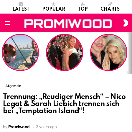
LATEST
POPULAR
TOP
CHARTS
S
S
Menu
LATEST
STORIES
Allgemein
Trennung: „Reudiger Mensch“ – Nico
Legat & Sarah Liebich trennen sich
bei „Temptation Island“!
by
Promiwood
3 years ago