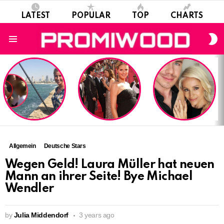
LATEST
POPULAR
TOP
CHARTS
S
S
Menu
LATEST
STORIES
Allgemein
Deutsche Stars
Wegen Geld! Laura Müller hat neuen
Mann an ihrer Seite! Bye Michael
Wendler
by
Julia Middendorf
3 years ago