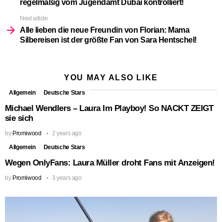
regelmäßig vom Jugendamt Dubai kontrolliert!
Next article
Alle lieben die neue Freundin von Florian: Mama
Silbereisen ist der größte Fan von Sara Hentschel!
YOU MAY ALSO LIKE
Allgemein
Deutsche Stars
Michael Wendlers – Laura Im Playboy! So NACKT ZEIGT
sie sich
by
Promiwood
2 years ago
Allgemein
Deutsche Stars
Wegen OnlyFans: Laura Müller droht Fans mit Anzeigen!
by
Promiwood
3 years ago