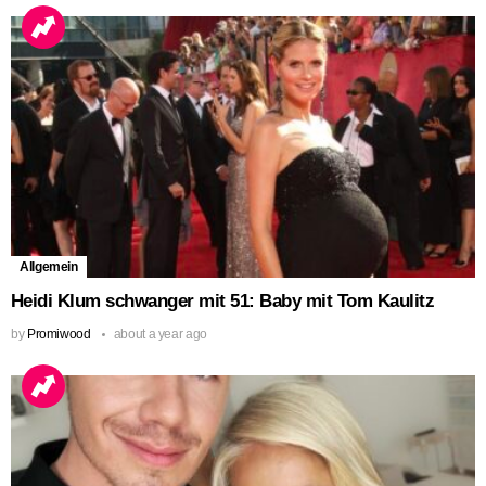
Allgemein
Heidi Klum schwanger mit 51: Baby mit Tom Kaulitz
by
Promiwood
about a year ago