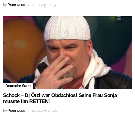
by
Promiwood
about a year ago
Deutsche Stars
Schock – Dj Ötzi war Obdachlos! Seine Frau Sonja
musste ihn RETTEN!
by
Promiwood
about a year ago