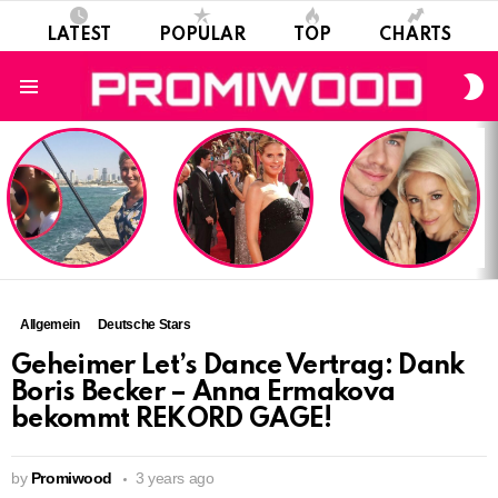
LATEST
POPULAR
TOP
CHARTS
S
S
Menu
LATEST
STORIES
Allgemein
Deutsche Stars
Geheimer Let’s Dance Vertrag: Dank
Boris Becker – Anna Ermakova
bekommt REKORD GAGE!
by
Promiwood
3 years ago