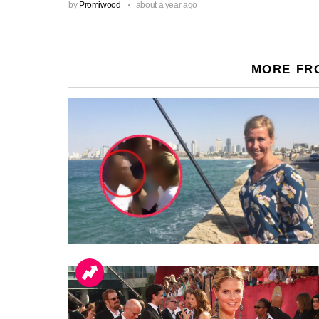
by
Promiwood
about a year ago
MORE FR