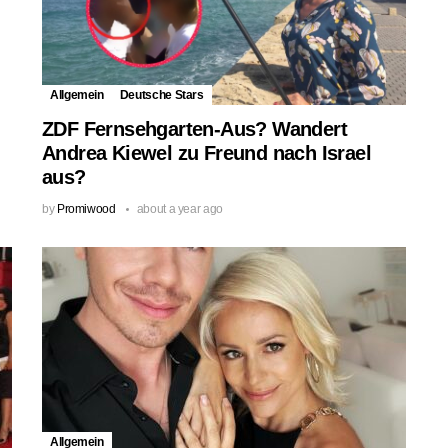
Allgemein
Deutsche Stars
ZDF Fernsehgarten-Aus? Wandert
Andrea Kiewel zu Freund nach Israel
aus?
by
Promiwood
about a year ago
Allgemein