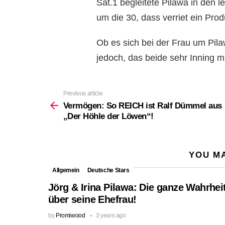
Sat.1 begleitete Pilawa in den 
um die 30, dass verriet ein Pr
Ob es sich bei der Frau um Pilaw
jedoch, das beide sehr Inning 
Previous article
See
more
Vermögen: So REICH ist Ralf Dümmel aus
„Der Höhle der Löwen“!
YOU MA
Allgemein
Deutsche Stars
Jörg & Irina Pilawa: Die ganze Wahrhei
über seine Ehefrau!
by
Promiwood
3 years ago