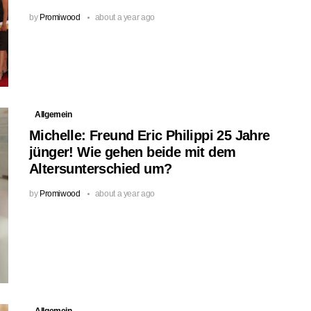
by
Promiwood
about a year ago
Allgemein
Michelle: Freund Eric Philippi 25 Jahre
jünger! Wie gehen beide mit dem
Altersunterschied um?
by
Promiwood
about a year ago
Allgemein