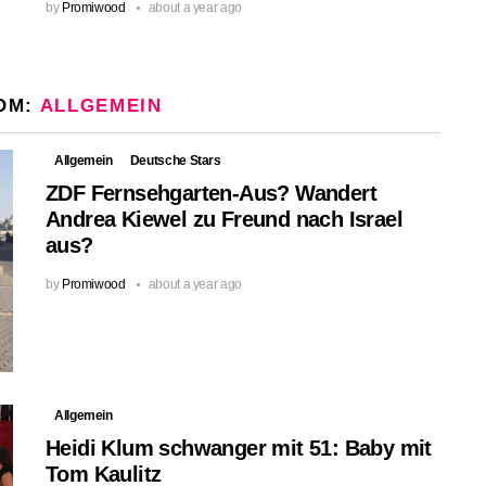
by
Promiwood
about a year ago
OM:
ALLGEMEIN
Allgemein
Deutsche Stars
ZDF Fernsehgarten-Aus? Wandert
Andrea Kiewel zu Freund nach Israel
aus?
by
Promiwood
about a year ago
Allgemein
Heidi Klum schwanger mit 51: Baby mit
Tom Kaulitz