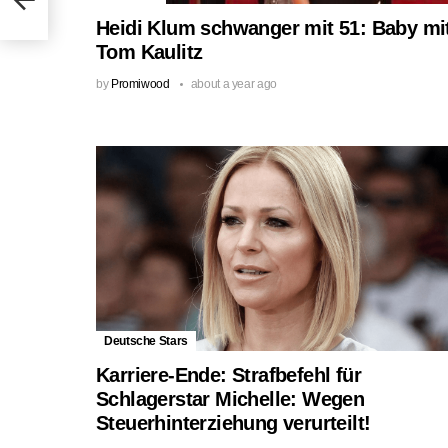
Heidi Klum schwanger mit 51: Baby mi
Tom Kaulitz
by
Promiwood
about a year ago
Deutsche Stars
Karriere-Ende: Strafbefehl für
Schlagerstar Michelle: Wegen
Steuerhinterziehung verurteilt!