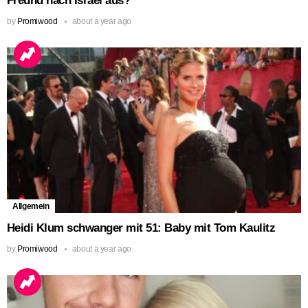
Freund nach Israel aus?
by
Promiwood
about a year ago
Allgemein
Heidi Klum schwanger mit 51: Baby mit Tom Kaulitz
by
Promiwood
about a year ago