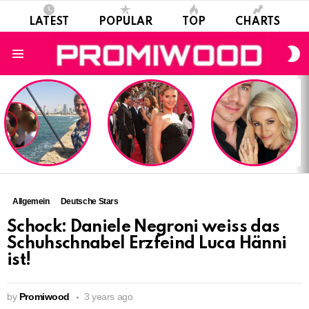
LATEST
POPULAR
TOP
CHARTS
S
S
Menu
LATEST
STORIES
Allgemein
Deutsche Stars
Schock: Daniele Negroni weiss das
Schuhschnabel Erzfeind Luca Hänni
ist!
by
Promiwood
3 years ago