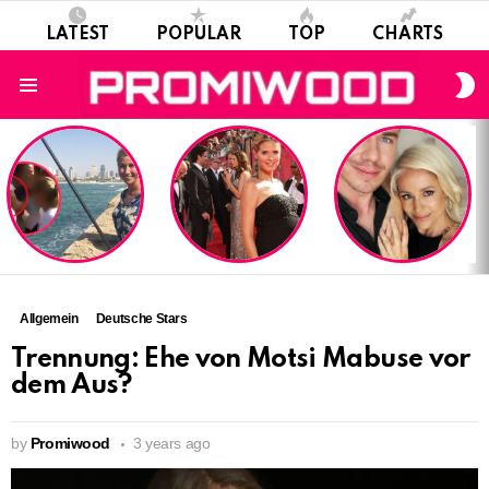
LATEST
POPULAR
TOP
CHARTS
S
S
Menu
LATEST
STORIES
Allgemein
Deutsche Stars
Trennung: Ehe von Motsi Mabuse vor
dem Aus?
by
Promiwood
3 years ago