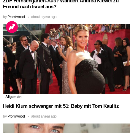
ZDF Fernsehgarten-Aus? Wandert Andrea Kiewel zu
Freund nach Israel aus?
by
Promiwood
about a year ago
Allgemein
Heidi Klum schwanger mit 51: Baby mit Tom Kaulitz
by
Promiwood
about a year ago