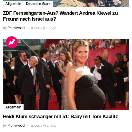
Allgemein
Deutsche Stars
ZDF Fernsehgarten-Aus? Wandert Andrea Kiewel zu
Freund nach Israel aus?
by
Promiwood
about a year ago
Allgemein
Heidi Klum schwanger mit 51: Baby mit Tom Kaulitz
by
Promiwood
about a year ago