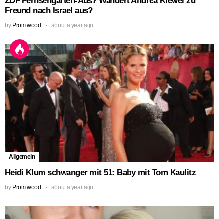
ZDF Fernsehgarten-Aus? Wandert Andrea Kiewel zu
Freund nach Israel aus?
by
Promiwood
about a year ago
Allgemein
Heidi Klum schwanger mit 51: Baby mit Tom Kaulitz
by
Promiwood
about a year ago