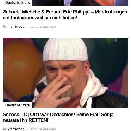
Deutsche Stars
Schock: Michelle & Freund Eric Philippi – Mordrohungen
auf Instagram weil sie sich lieben!
by
Promiwood
about a year ago
Deutsche Stars
Schock – Dj Ötzi war Obdachlos! Seine Frau Sonja
musste ihn RETTEN!
by
Promiwood
about a year ago