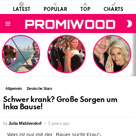
LATEST
POPULAR
TOP
CHARTS
S
S
Menu
LATEST
STORIES
Allgemein
Deutsche Stars
Schwer krank? Große Sorgen um
Inka Bause!
by
Julia Middendorf
3 years ago
Was ist nur mit der „Bauer sucht Frau“-