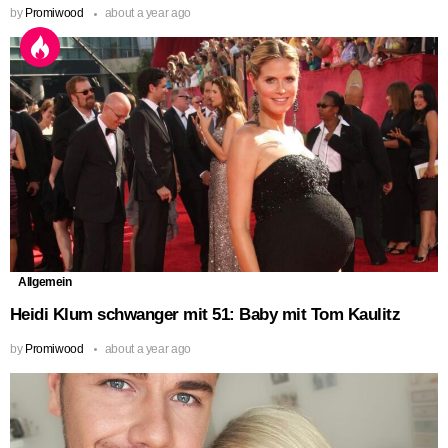
by
Promiwood
about a year ago
Allgemein
Heidi Klum schwanger mit 51: Baby mit Tom Kaulitz
by
Promiwood
about a year ago