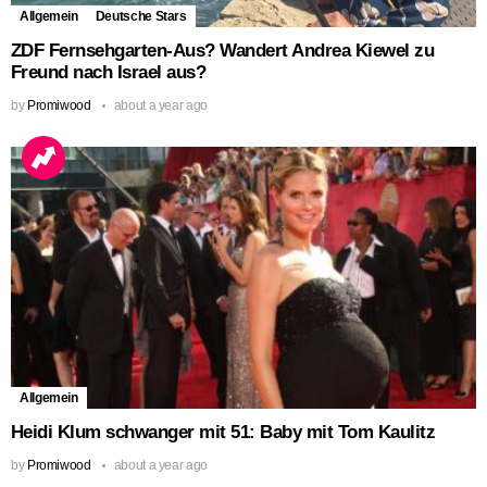
Allgemein
Deutsche Stars
ZDF Fernsehgarten-Aus? Wandert Andrea Kiewel zu
Freund nach Israel aus?
by
Promiwood
about a year ago
Allgemein
Heidi Klum schwanger mit 51: Baby mit Tom Kaulitz
by
Promiwood
about a year ago