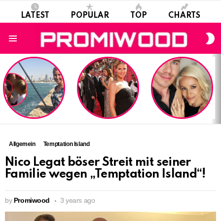
LATEST
POPULAR
TOP
CHARTS
S
S
Menu
LATEST
STORIES
Allgemein
Temptation Island
Nico Legat böser Streit mit seiner
Familie wegen „Temptation Island“!
by
Promiwood
3 years ago