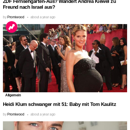
ZDF Fernsehgarten-Aus? Wandert Andrea Kiewel zu
Freund nach Israel aus?
by
Promiwood
about a year ago
Allgemein
Heidi Klum schwanger mit 51: Baby mit Tom Kaulitz
by
Promiwood
about a year ago