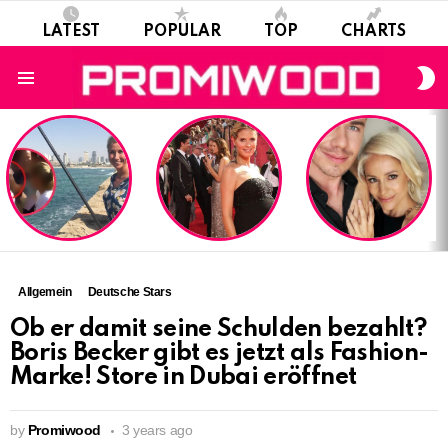
LATEST
POPULAR
TOP
CHARTS
S
S
Menu
LATEST
STORIES
Allgemein
Deutsche Stars
Ob er damit seine Schulden bezahlt?
Boris Becker gibt es jetzt als Fashion-
Marke! Store in Dubai eröffnet
by
Promiwood
3 years ago