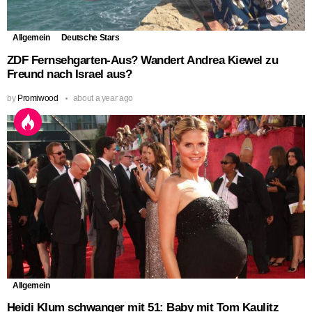
Allgemein
Deutsche Stars
ZDF Fernsehgarten-Aus? Wandert Andrea Kiewel zu
Freund nach Israel aus?
by
Promiwood
about a year ago
Allgemein
Heidi Klum schwanger mit 51: Baby mit Tom Kaulitz