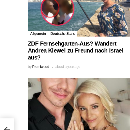
Allgemein
Deutsche Stars
ZDF Fernsehgarten-Aus? Wandert
Andrea Kiewel zu Freund nach Israel
aus?
by
Promiwood
about a year ago
ten