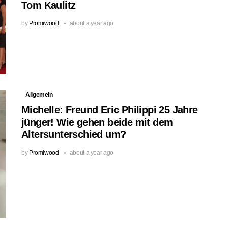
Tom Kaulitz
by
Promiwood
about a year ago
Allgemein
Michelle: Freund Eric Philippi 25 Jahre
jünger! Wie gehen beide mit dem
Altersunterschied um?
by
Promiwood
about a year ago