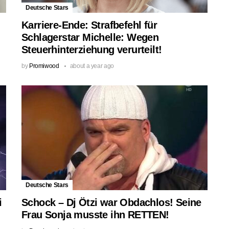
Deutsche Stars
Karriere-Ende: Strafbefehl für
Schlagerstar Michelle: Wegen
Steuerhinterziehung verurteilt!
by
Promiwood
about a year ago
Deutsche Stars
i
Schock – Dj Ötzi war Obdachlos! Seine
Frau Sonja musste ihn RETTEN!