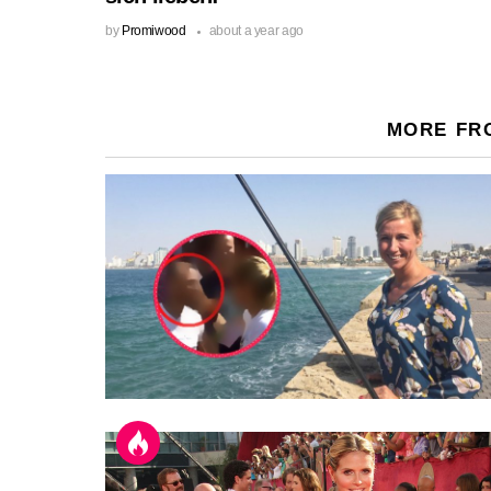
by
Promiwood
about a year ago
MORE FR