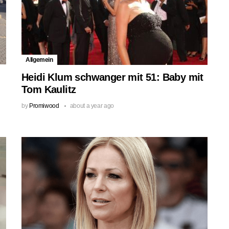
Allgemein
Heidi Klum schwanger mit 51: Baby mit
Tom Kaulitz
by
Promiwood
about a year ago