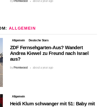
by
Promiwood
about a year ago
OM:
ALLGEMEIN
Allgemein
Deutsche Stars
ZDF Fernsehgarten-Aus? Wandert
Andrea Kiewel zu Freund nach Israel
aus?
by
Promiwood
about a year ago
Allgemein
Heidi Klum schwanger mit 51: Baby mit