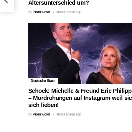
Altersunterschied um?
by
Promiwood
about a year ago
Deutsche Stars
Schock: Michelle & Freund Eric Philipp
– Mordrohungen auf Instagram weil sie
sich lieben!
by
Promiwood
about a year ago