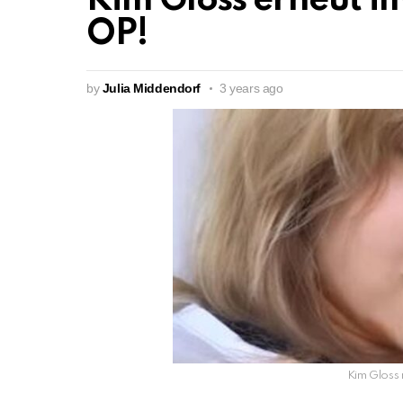
Kim Gloss erneut 
OP!
by
Julia Middendorf
3 years ago
Kim Gloss