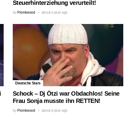
Steuerhinterziehung verurteilt!
by
Promiwood
about a year ago
Deutsche Stars
i
Schock – Dj Ötzi war Obdachlos! Seine
Frau Sonja musste ihn RETTEN!
by
Promiwood
about a year ago