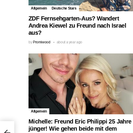
Allgemein
Deutsche Stars
ZDF Fernsehgarten-Aus? Wandert
Andrea Kiewel zu Freund nach Israel
aus?
by
Promiwood
about a year ago
Allgemein
Michelle: Freund Eric Philippi 25 Jahre
et’s
jünger! Wie gehen beide mit dem
iff