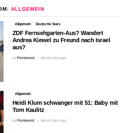
OM:
ALLGEMEIN
Allgemein
Deutsche Stars
ZDF Fernsehgarten-Aus? Wandert
Andrea Kiewel zu Freund nach Israel
aus?
by
Promiwood
about a year ago
Allgemein
Heidi Klum schwanger mit 51: Baby mit
Tom Kaulitz
by
Promiwood
about a year ago