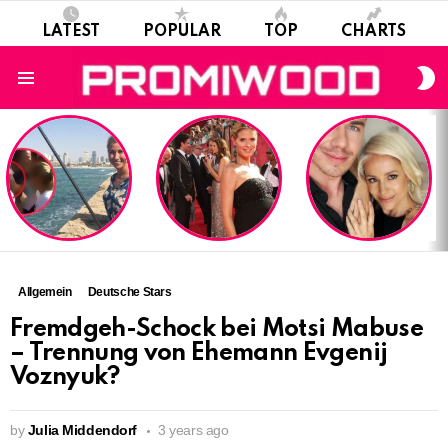
LATEST
POPULAR
TOP
CHARTS
S
S
Menu
LATEST
STORIES
Allgemein
Deutsche Stars
Fremdgeh-Schock bei Motsi Mabuse
– Trennung von Ehemann Evgenij
Voznyuk?
by
Julia Middendorf
3 years ago