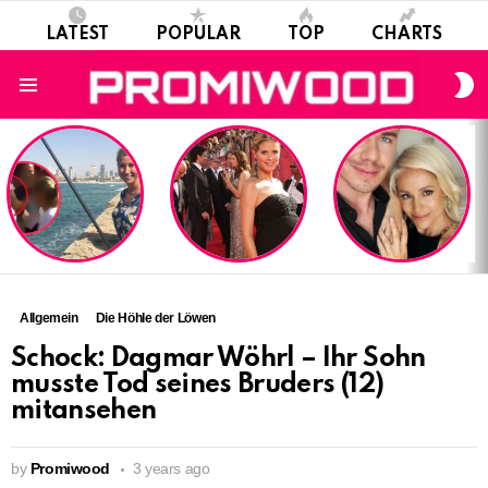
LATEST
POPULAR
TOP
CHARTS
S
S
Menu
LATEST
STORIES
Allgemein
Die Höhle der Löwen
Schock: Dagmar Wöhrl – Ihr Sohn
musste Tod seines Bruders (12)
mitansehen
by
Promiwood
3 years ago