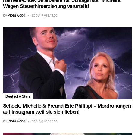
Karriere-Ende: Strafbefehl für Schlagerstar Michelle:
Wegen Steuerhinterziehung verurteilt!
by
Promiwood
about a year ago
Deutsche Stars
Schock: Michelle & Freund Eric Philippi – Mordrohungen
auf Instagram weil sie sich lieben!
by
Promiwood
about a year ago