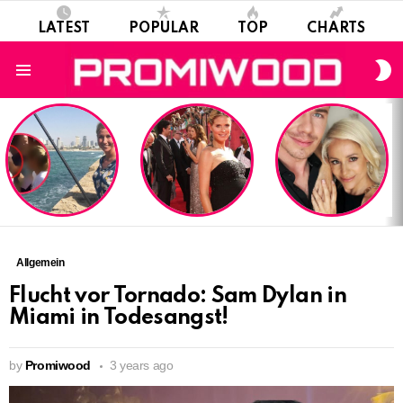
LATEST
POPULAR
TOP
CHARTS
S
S
Menu
LATEST
STORIES
Allgemein
Flucht vor Tornado: Sam Dylan in
Miami in Todesangst!
by
Promiwood
3 years ago