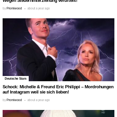
Wegen Steuerhinterziehung verurteilt!
by
Promiwood
about a year ago
Deutsche Stars
Schock: Michelle & Freund Eric Philippi – Mordrohungen
auf Instagram weil sie sich lieben!
by
Promiwood
about a year ago