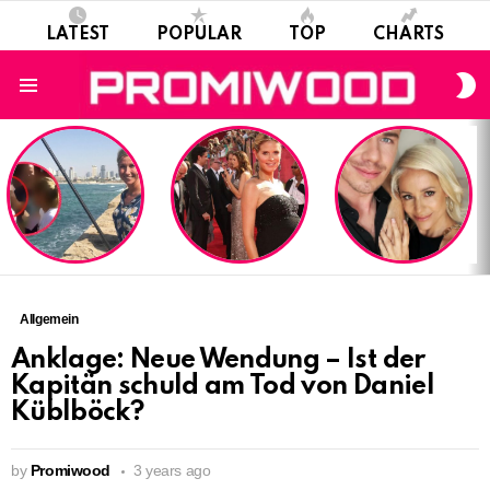
LATEST
POPULAR
TOP
CHARTS
S
S
Menu
LATEST
STORIES
Allgemein
Anklage: Neue Wendung – Ist der
Kapitän schuld am Tod von Daniel
Küblböck?
by
Promiwood
3 years ago