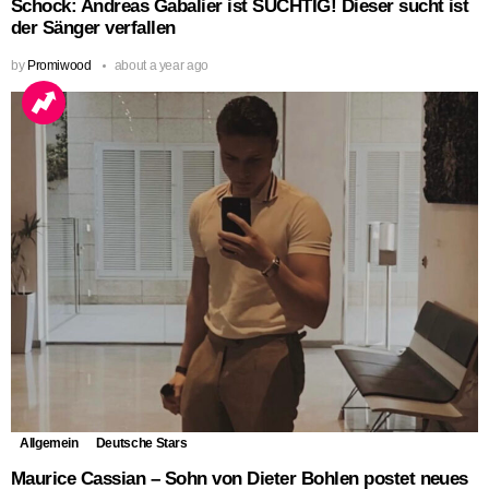
Schock: Andreas Gabalier ist SÜCHTIG! Dieser sucht ist
der Sänger verfallen
by
Promiwood
about a year ago
Allgemein
Deutsche Stars
Maurice Cassian – Sohn von Dieter Bohlen postet neues