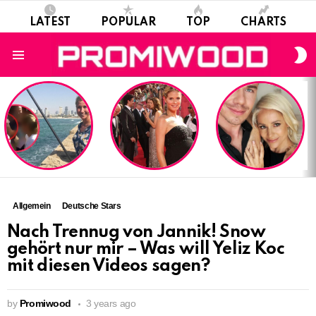
LATEST
POPULAR
TOP
CHARTS
S
S
Menu
LATEST
STORIES
Allgemein
Deutsche Stars
Nach Trennug von Jannik! Snow
gehört nur mir – Was will Yeliz Koc
mit diesen Videos sagen?
by
Promiwood
3 years ago