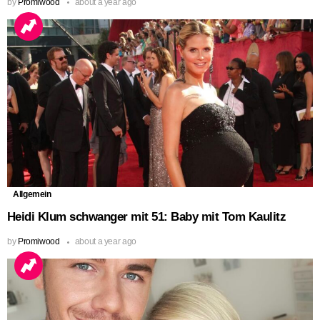
by
Promiwood
about a year ago
Allgemein
Heidi Klum schwanger mit 51: Baby mit Tom Kaulitz
by
Promiwood
about a year ago