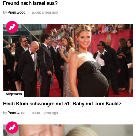
Freund nach Israel aus?
by
Promiwood
about a year ago
Allgemein
Heidi Klum schwanger mit 51: Baby mit Tom Kaulitz
by
Promiwood
about a year ago