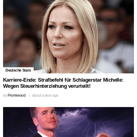
Deutsche Stars
Karriere-Ende: Strafbefehl für Schlagerstar Michelle:
Wegen Steuerhinterziehung verurteilt!
by
Promiwood
about a year ago