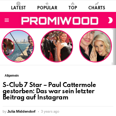
LATEST
POPULAR
TOP
CHARTS
S
S
Menu
LATEST
STORIES
Allgemein
S-Club 7 Star – Paul Cattermole
gestorben: Das war sein letzter
Beitrag auf Instagram
by
Julia Middendorf
3 years ago