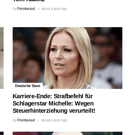
by
Promiwood
about a year ago
Deutsche Stars
Karriere-Ende: Strafbefehl für
Schlagerstar Michelle: Wegen
Steuerhinterziehung verurteilt!
by
Promiwood
about a year ago