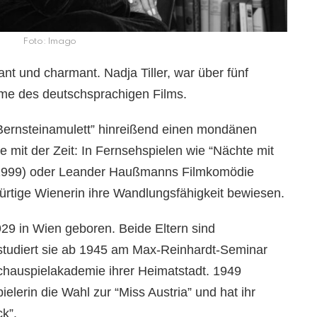
Foto: Imago
nt und charmant. Nadja Tiller, war über fünf
me des deutschsprachigen Films.
“Bernsteinamulett” hinreißend einen mondänen
ie mit der Zeit: In Fernsehspielen wie “Nächte mit
 (1999) oder Leander Haußmanns Filmkomödie
bürtige Wienerin ihre Wandlungsfähigkeit bewiesen.
929 in Wien geboren. Beide Eltern sind
studiert sie ab 1945 am Max-Reinhardt-Seminar
chauspielakademie ihrer Heimatstadt. 1949
lerin die Wahl zur “Miss Austria” und hat ihr
k”.