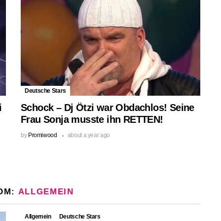
Deutsche Stars
i
Schock – Dj Ötzi war Obdachlos! Seine
Frau Sonja musste ihn RETTEN!
by
Promiwood
about a year ago
OM:
ALLGEMEIN
Allgemein
Deutsche Stars