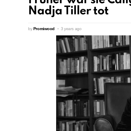
Früher war sie Call
Nadja Tiller tot
by
Promiwood
3 years ago