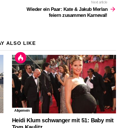
Next article
Wieder ein Paar: Kate & Jakub Merlan
feiern zusammen Karneval!
Y ALSO LIKE
Allgemein
Heidi Klum schwanger mit 51: Baby mit
Tom Kaulitz