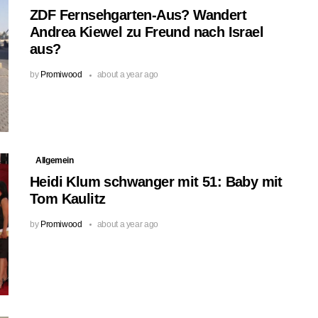
ZDF Fernsehgarten-Aus? Wandert
Andrea Kiewel zu Freund nach Israel
aus?
by
Promiwood
about a year ago
Allgemein
Heidi Klum schwanger mit 51: Baby mit
Tom Kaulitz
by
Promiwood
about a year ago