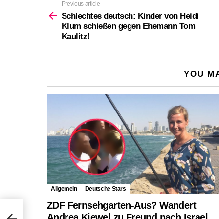
Previous article
See
more
Schlechtes deutsch: Kinder von Heidi
Klum schießen gegen Ehemann Tom
Kaulitz!
YOU MA
Allgemein
Deutsche Stars
ZDF Fernsehgarten-Aus? Wandert
 Klum
Andrea Kiewel zu Freund nach Israel