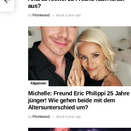
aus?
by
Promiwood
about a year ago
Allgemein
Michelle: Freund Eric Philippi 25 Jahre
jünger! Wie gehen beide mit dem
Altersunterschied um?
by
Promiwood
about a year ago