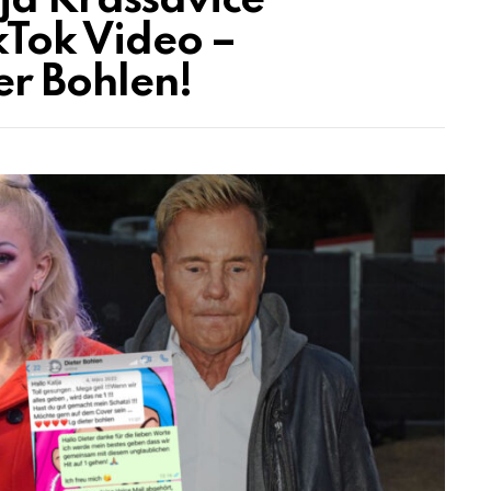
tja Krassavice
ikTok Video –
r Bohlen!