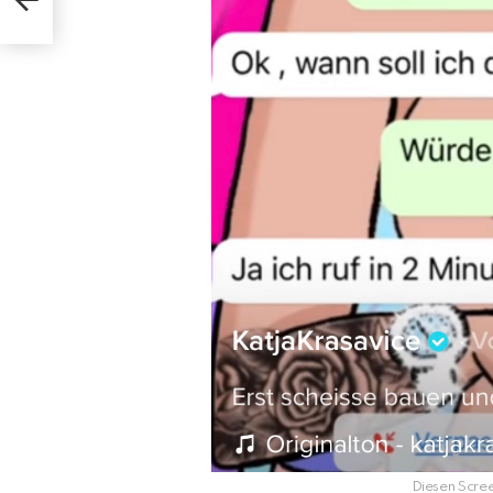
llon?
Diesen Scree