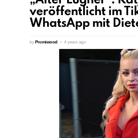
„Alter Lügner“: Ka
veröffentlicht im T
WhatsApp mit Diete
by
Promiwood
4 years ago