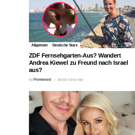
Allgemein
Deutsche Stars
ZDF Fernsehgarten-Aus? Wandert
Andrea Kiewel zu Freund nach Israel
aus?
by
Promiwood
about a year ago