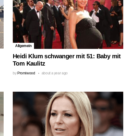
Allgemein
Heidi Klum schwanger mit 51: Baby mit
Tom Kaulitz
by
Promiwood
about a year ago