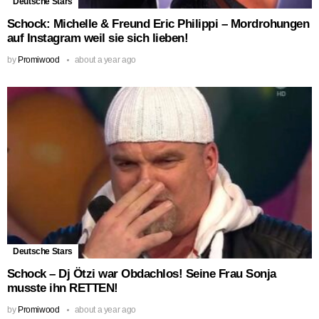
Deutsche Stars
Schock: Michelle & Freund Eric Philippi – Mordrohungen
auf Instagram weil sie sich lieben!
by
Promiwood
about a year ago
Deutsche Stars
Schock – Dj Ötzi war Obdachlos! Seine Frau Sonja
musste ihn RETTEN!
by
Promiwood
about a year ago