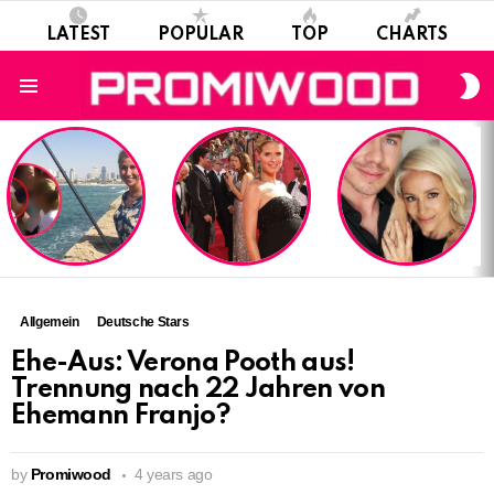
LATEST
POPULAR
TOP
CHARTS
S
S
Menu
LATEST
STORIES
Allgemein
Deutsche Stars
Ehe-Aus: Verona Pooth aus!
Trennung nach 22 Jahren von
Ehemann Franjo?
by
Promiwood
4 years ago