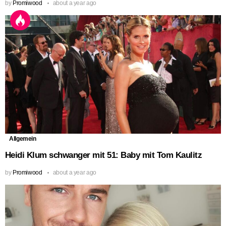
by
Promiwood
about a year ago
Allgemein
Heidi Klum schwanger mit 51: Baby mit Tom Kaulitz
by
Promiwood
about a year ago