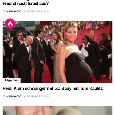
Freund nach Israel aus?
by
Promiwood
about a year ago
Allgemein
Heidi Klum schwanger mit 51: Baby mit Tom Kaulitz
by
Promiwood
about a year ago