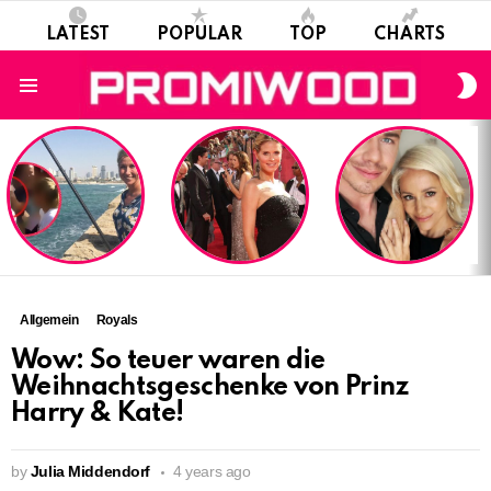
LATEST
POPULAR
TOP
CHARTS
S
S
Menu
LATEST
STORIES
Allgemein
Royals
Wow: So teuer waren die
Weihnachtsgeschenke von Prinz
Harry & Kate!
by
Julia Middendorf
4 years ago