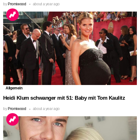
by
Promiwood
about a year ago
Allgemein
Heidi Klum schwanger mit 51: Baby mit Tom Kaulitz
by
Promiwood
about a year ago