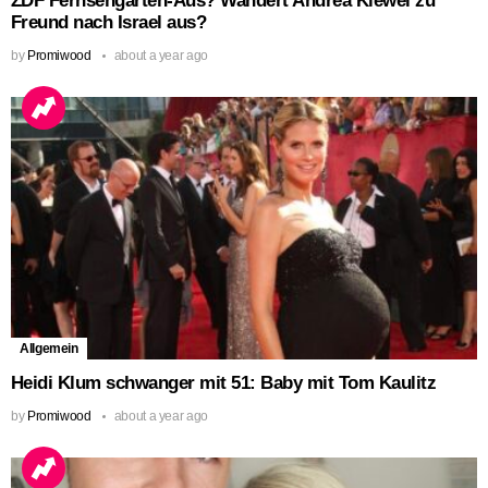
ZDF Fernsehgarten-Aus? Wandert Andrea Kiewel zu
Freund nach Israel aus?
by
Promiwood
about a year ago
Allgemein
Heidi Klum schwanger mit 51: Baby mit Tom Kaulitz
by
Promiwood
about a year ago