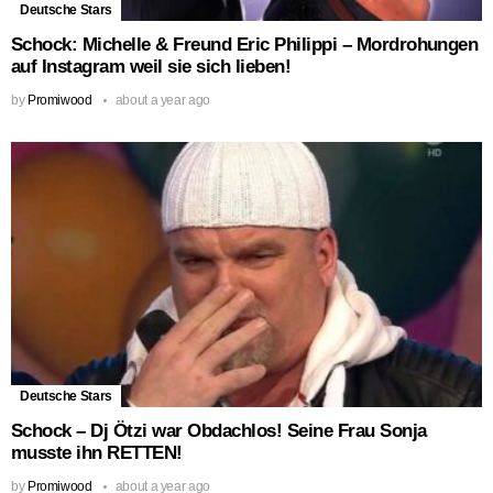
Deutsche Stars
Schock: Michelle & Freund Eric Philippi – Mordrohungen
auf Instagram weil sie sich lieben!
by
Promiwood
about a year ago
Deutsche Stars
Schock – Dj Ötzi war Obdachlos! Seine Frau Sonja
musste ihn RETTEN!
by
Promiwood
about a year ago