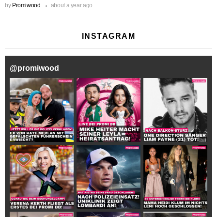
by
Promiwood
about a year ago
INSTAGRAM
@
promiwood