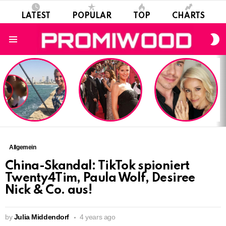
LATEST
POPULAR
TOP
CHARTS
S
S
Menu
LATEST
STORIES
Allgemein
China-Skandal: TikTok spioniert
Twenty4Tim, Paula Wolf, Desiree
Nick & Co. aus!
by
Julia Middendorf
4 years ago