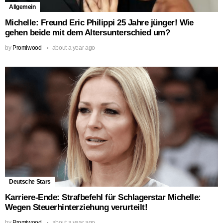
Allgemein
Michelle: Freund Eric Philippi 25 Jahre jünger! Wie
gehen beide mit dem Altersunterschied um?
by
Promiwood
about a year ago
Deutsche Stars
Karriere-Ende: Strafbefehl für Schlagerstar Michelle:
Wegen Steuerhinterziehung verurteilt!
by
Promiwood
about a year ago