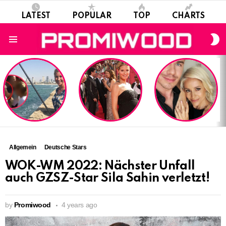
LATEST
POPULAR
TOP
CHARTS
S
S
Menu
LATEST
STORIES
Allgemein
Deutsche Stars
WOK-WM 2022: Nächster Unfall
auch GZSZ-Star Sila Sahin verletzt!
by
Promiwood
4 years ago