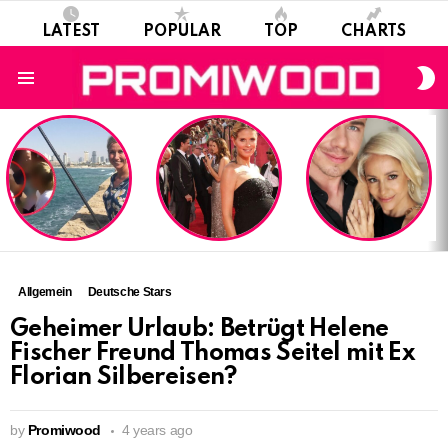
LATEST
POPULAR
TOP
CHARTS
S
S
Menu
LATEST
STORIES
Allgemein
Deutsche Stars
Geheimer Urlaub: Betrügt Helene
Fischer Freund Thomas Seitel mit Ex
Florian Silbereisen?
by
Promiwood
4 years ago