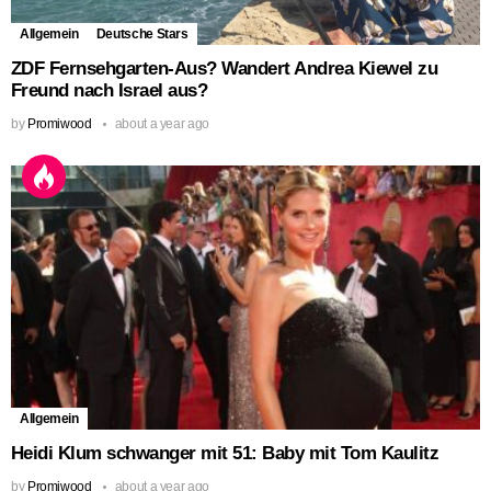
Allgemein
Deutsche Stars
ZDF Fernsehgarten-Aus? Wandert Andrea Kiewel zu
Freund nach Israel aus?
by
Promiwood
about a year ago
Allgemein
Heidi Klum schwanger mit 51: Baby mit Tom Kaulitz
by
Promiwood
about a year ago